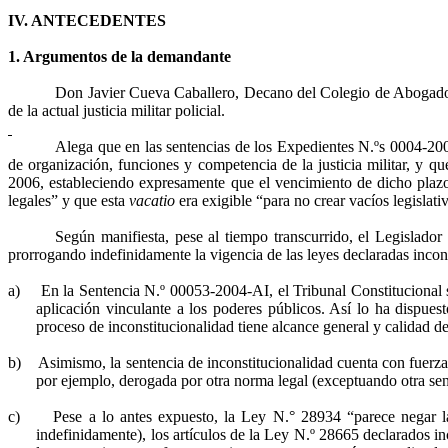
IV. ANTECEDENTES
1. Argumentos de la demandante
Don Javier Cueva Caballero, Decano del Colegio de Abogado
de la actual justicia militar policial.
Alega que en las sentencias de los Expedientes N.ºs 0004-20
de organización, funciones y competencia de la justicia militar, y qu
2006, estableciendo expresamente que el vencimiento de dicho plazo “
legales” y que esta
vacatio
era exigible “para no crear vacíos legislati
Según manifiesta, pese al tiempo transcurrido, el Legislador 
prorrogando indefinidamente la vigencia de las leyes declaradas incon
a)
En
la Sentencia N.º
00053-2004-AI, el Tribunal Constitucional so
aplicación vinculante a los poderes públicos. Así lo ha dispues
proceso de inconstitucionalidad tiene alcance general y calidad d
b)
Asimismo, la sentencia de inconstitucionalidad cuenta con fuerza 
por ejemplo, derogada por otra norma legal (exceptuando otra sen
c)
Pese a lo antes expuesto,
la Ley N.°
28934 “parece negar la 
indefinidamente), los artículos de
la Ley N.º
28665 declarados inc