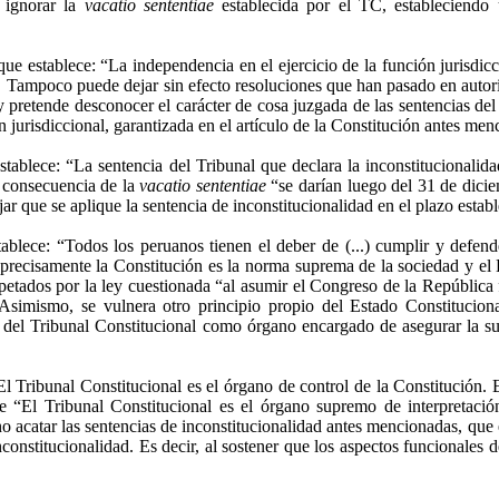
o ignorar la
vacatio sententiae
establecida por el TC, estableciendo u
ue establece: “La independencia en el ejercicio de la función jurisdi
Tampoco puede dejar sin efecto resoluciones que han pasado en autorid
ey pretende desconocer el carácter de cosa juzgada de las sentencias de
 jurisdiccional, garantizada en el artículo de
la Constitución
antes men
tablece: “La sentencia del Tribunal que declara la inconstitucionalida
o consecuencia de la
vacatio sententiae
“se darían luego del 31 de dici
ar que se aplique la sentencia de inconstitucionalidad en el plazo estab
ablece: “Todos los peruanos tienen el deber de (...) cumplir y defen
e precisamente
la Constitución
es la norma suprema de la sociedad y el 
spetados por la ley cuestionada “al asumir el Congreso de
la República
 Asimismo, se vulnera otro principio propio del Estado Constitucio
cia del Tribunal Constitucional como órgano encargado de asegurar la s
El Tribunal Constitucional es el órgano de control de
la Constitución. 
 “El Tribunal Constitucional es el órgano supremo de interpretación y
o acatar las sentencias de inconstitucionalidad antes mencionadas, que 
nconstitucionalidad. Es decir, al sostener que los aspectos funcionales 