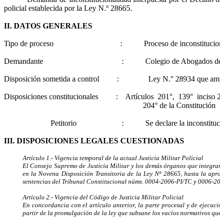
policial establecida por
la Ley
N.º
28665.
II. DATOS GENERALES
Tipo de proceso
:
Proceso de inconstitucio
Demandante
:
Colegio de Abogados 
Disposición sometida a control
:
Ley N.° 28934 que amplí
Disposiciones constitucionales
:
Artículos
201°,
139°
inciso 2
204° de
la Constitución
Petitorio
:
Se declare la inconstitu
III. DISPOSICIONES LEGALES CUESTIONADAS
Artículo 1.- Vigencia temporal de la actual Justicia Militar Policial
El Consejo Supremo de Justicia Militar y los demás órganos que integr
en
la Novena Disposición
Transitoria de
la Ley N
º 28665, hasta la apr
sentencias del Tribunal Constitucional núms. 0004-2006-PI/TC y 0006-2006
Artículo 2.- Vigencia del Código de Justicia Militar Policial
En concordancia con el artículo anterior, la parte procesal y de ejecuc
partir de la promulgación de la ley que subsane los vacíos normativos que