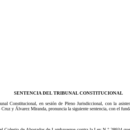
SENTENCIA DEL TRIBUNAL CONSTITUCIONAL
al Constitucional, en sesión de Pleno Jurisdiccional, con la asiste
Cruz y Álvarez Miranda, pronuncia la siguiente sentencia, con el fund
 del Colegio de Abogados de Lambayeque contra
la Ley N.°
28934 que a