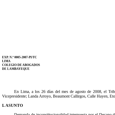
EXP. N.º 0005-2007-PI/TC
LIMA
COLEGIO DE ABOGADOS
DE LAMBAYEQUE
En Lima, a los 26 días del mes de agosto de 2008, el Tribun
Vicepresidente; Landa Arroyo, Beaumont Callirgos, Calle Hayen, Eto 
I. ASUNTO
Demanda de inconstitucionalidad interpuesta por el Decano