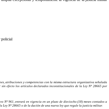
 policial
nes, atribuciones y competencias con la misma estructura organizativa señalada
sin efecto los artículos declarados inconstitucionales de
la Ley N
º 28665 por
tivo Nº 961, entrará en vigencia en un plazo de dieciocho (18) meses contados a
la Ley N
º 28665 o de la dación de una nueva ley que regule la justicia militar.