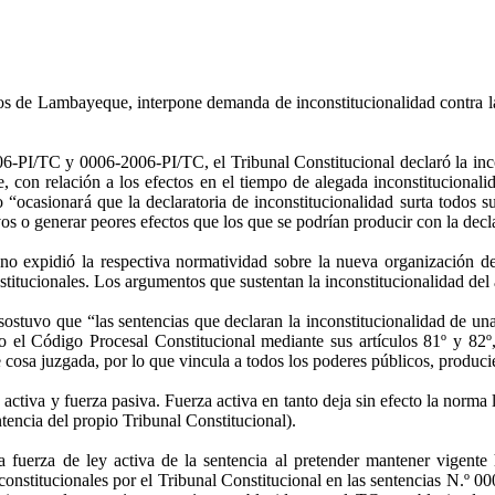
s de Lambayeque, interpone demanda de inconstitucionalidad contra
06-PI/TC y 0006-2006-PI/TC, el Tribunal Constitucional declaró la inc
e, con relación a los efectos en el tiempo de alegada inconstitucional
ocasionará que la declaratoria de inconstitucionalidad surta todos su
vos o generar peores efectos que los que se podrían producir con la decl
no expidió la respectiva normatividad sobre la nueva organización de l
stitucionales. Los argumentos que sustentan la inconstitucionalidad del 
stuvo que “las sentencias que declaran la inconstitucionalidad de una 
to el Código Procesal Constitucional mediante sus artículos 81º y 82
e cosa juzgada, por lo que vincula a todos los poderes públicos, produci
activa y fuerza pasiva. Fuerza activa en tanto deja sin efecto la norma l
tencia del propio Tribunal Constitucional).
fuerza de ley activa de la sentencia al pretender mantener vigente 
onstitucionales por el Tribunal Constitucional en las sentencias N.º