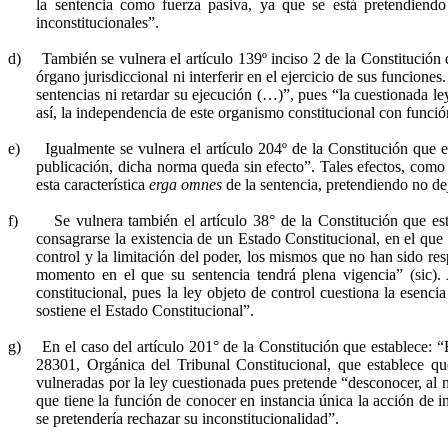
la sentencia como fuerza pasiva, ya que se está pretendiend
inconstitucionales”.
d)
También se vulnera el artículo 139º inciso 2 de
la Constitución
q
órgano jurisdiccional ni interferir en el ejercicio de sus funciones.
sentencias ni retardar su ejecución (…)”, pues “la cuestionada l
así, la independencia de este organismo constitucional con función
e)
Igualmente se vulnera el artículo 204º de
la Constitución
que es
publicación, dicha norma queda sin efecto”. Tales efectos, com
esta característica
erga omnes
de la sentencia, pretendiendo no dej
f)
Se vulnera también el artículo 38° de
la Constitución
que est
consagrarse la existencia de un Estado Constitucional, en el qu
control y la limitación del poder, los mismos que no han sido re
momento en el que su sentencia tendrá plena vigencia” (sic).
constitucional, pues la ley objeto de control cuestiona la esen
sostiene el Estado Constitucional”.
g)
En el caso del artículo 201° de
la Constitución
que establece: “
28301, Orgánica del Tribunal Constitucional, que establece que
vulneradas por la ley cuestionada pues pretende “desconocer, al n
que tiene la función de conocer en instancia única la acción de i
se pretendería rechazar su inconstitucionalidad”.