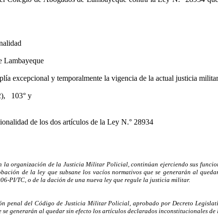
nalidad
de Lambayeque
a excepcional y temporalmente la vigencia de la actual justicia militar
),
103° y
cionalidad de los dos artículos de
la Ley N.°
28934
an la organización de
la Justicia Militar
Policial, continúan ejerciendo sus funcio
obación de la ley que subsane los vacíos normativos que se generarán al quedar 
-PI/TC, o de la dación de una nueva ley que regule la justicia militar.
ión penal del Código de Justicia Militar Policial, aprobado por Decreto Legisla
 se generarán al quedar sin efecto los artículos declarados inconstitucionales de