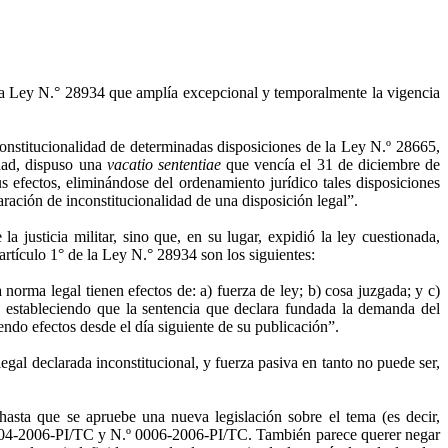
la
Ley N.°
28934 que amplía excepcional y temporalmente la vigencia
onstitucionalidad de determinadas disposiciones de
la Ley N.º
28665,
idad, dispuso una
vacatio sententiae
que vencía el 31 de diciembre de
s efectos, eliminándose del ordenamiento jurídico tales disposiciones
aración de inconstitucionalidad de una disposición legal”.
a justicia militar, sino que, en su lugar, expidió la ley cuestionada,
artículo 1° de
la Ley N.°
28934 son los siguientes:
norma legal tienen efectos de: a) fuerza de ley; b) cosa juzgada; y c)
º, estableciendo que la sentencia que declara fundada la demanda del
endo efectos desde el día siguiente de su publicación”.
egal declarada inconstitucional, y fuerza pasiva en tanto no puede ser,
hasta que se apruebe una nueva legislación sobre el tema (es decir,
 0004-2006-PI/TC y N.º 0006-2006-PI/TC. También parece querer negar