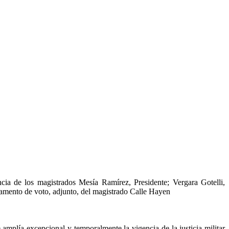
ncia de los magistrados Mesía Ramírez, Presidente; Vergara Gotelli,
amento de voto, adjunto, del magistrado Calle Hayen
mplía excepcional y temporalmente la vigencia de la justicia militar