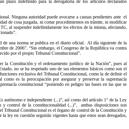
n plazo indefinido para la derogatoria de los artículos declarados
ccional. Ninguna autoridad puede avocarse a causas pendientes ante
el
ad de cosa juzgada, ni cortar procedimientos en trámite, ni modificar
l TC, al suspender indefinidamente los efectos de la misma, afectando,
cionado”.
d de una norma se publica en el diario oficial.
Al día siguiente de la
embre de
2006”
. “Sin embargo, el Congreso de
la República
va contra
lecido por el propio Tribunal Constitucional”.
der
la Constitución
y el ordenamiento jurídico de
la Nación
”, pues al
Estado, no se ha respetado uno de sus elementos básicos como son el
funciones exclusiva del Tribunal Constitucional, como la de definir el
nal como es la preocupación por asegurar y preservar la supremacía
upremacía constitucional “poniendo en peligro las bases en las que se
Es
autónomo e independiente (...)”, así como del artículo 1° de
la Ley
 control de la constitucionalidad (...)”,
ambas disposiciones son
el Tribunal Constitucional es el órgano de control de
la Constitución
y
de la ley en cuestión seguirán vigentes hasta que estos sean derogados,