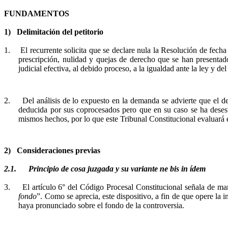
FUNDAMENTOS
1)
Delimitación del petitorio
1.
El recurrente solicita que se declare nula la Resolución de fech
prescripción, nulidad y quejas de derecho que se han presentado
judicial efectiva, al debido proceso, a la igualdad ante la ley y de
2.
Del análisis de lo expuesto en la demanda se advierte que el 
deducida por sus
coprocesados
pero que en su caso se ha desest
mismos hechos, por lo que este Tribunal Constitucional evaluará e
2)
Consideraciones previas
2.1.
Principio de cosa juzgada y su variante
ne
bis in ídem
3.
El
artículo 6° del Código Procesal Constitucional señala de ma
fondo
”. Como se aprecia, este dispositivo, a fin de que opere la i
haya pronunciado sobre el fondo de la controversia.