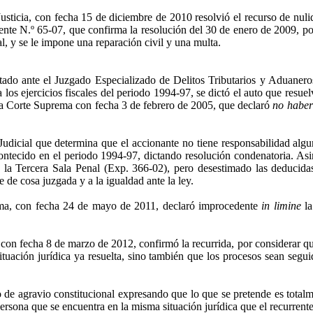
sticia, con fecha 15 de diciembre de 2010 resolvió el recurso de nuli
nte N.º 65-07, que confirma la resolución del 30 de enero de 2009, por 
l, y se le impone una reparación civil y una multa.
tado ante el Juzgado Especializado de Delitos Tributarios y Aduaneros
los ejercicios fiscales del periodo 1994-97, se dictó el auto que resue
 la Corte Suprema con fecha 3 de febrero de 2005, que declaró
no haber
Judicial que determina que el accionante no tiene responsabilidad alg
contecido en el periodo 1994-97, dictando resolución condenatoria. As
 la Tercera Sala Penal (
Exp
. 366-02), pero desestimado las deducida
e de cosa juzgada y a la igualdad ante la ley.
ima, con fecha 24 de mayo de 2011, declaró improcedente
in
limine
la
 con fecha 8 de marzo de 2012, confirmó la recurrida, por considerar que
ituación jurídica ya resuelta, sino también que los procesos sean segu
 de agravio constitucional expresando que lo que se pretende es totalme
rsona que se encuentra en la misma situación jurídica que el recurrent