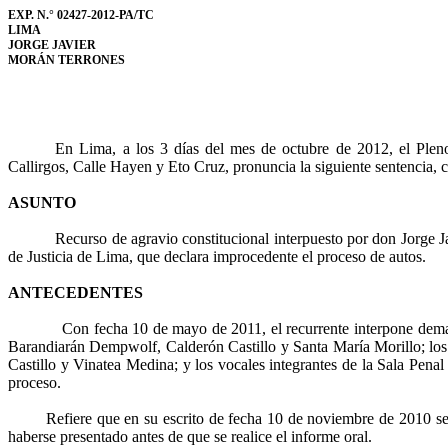
EXP. N.° 02427-2012-PA/TC
LIMA
JORGE JAVIER
MORÁN TERRONES
En Lima, a los 3 días del mes de octubre de 2012, el Pleno
Callirgos
, Calle
Hayen
y
Eto
Cruz
, pronuncia la siguiente sentencia, 
ASUNTO
Recurso
de agravio constitucional interpuesto por don Jorge J
de Justicia de Lima, que declara improcedente el proceso de autos.
ANTECEDENTES
Con fecha 10 de mayo de 2011, el recurrente interpone dema
Barandiarán
Dempwolf
, Calderón Castillo y Santa María Morillo; lo
Castillo y
Vinatea
Medina; y los vocales integrantes de la Sala Penal N
proceso.
Refiere que en su escrito de fecha 10 de noviembre de 2010 se ha 
haberse presentado antes de que se realice el informe oral.