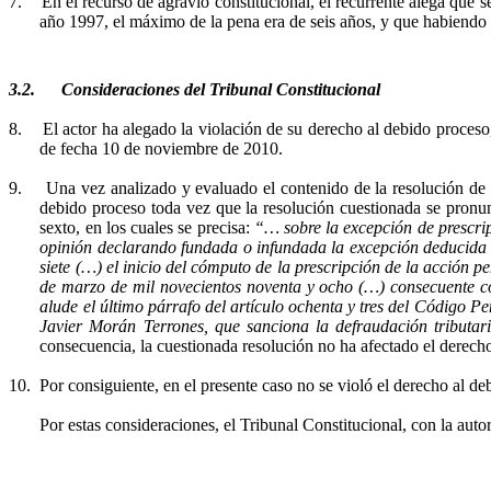
7.
En el recurso de agravio constitucional, el recurrente alega que 
año 1997, el máximo de la pena era de seis años, y que habiendo t
3.2.
Consideraciones del Tribunal Constitucional
8.
El actor ha alegado la violación de su derecho al debido proces
de fecha 10 de noviembre de 2010.
9.
Una vez analizado y evaluado el contenido de la resolución de
debido proceso toda vez que la resolución cuestionada se pronun
sexto, en los cuales se precisa:
“… sobre la excepción de prescrip
opinión declarando fundada o infundada la excepción deducida (
siete (…) el inicio del cómputo de la prescripción de la acción p
de marzo de mil novecientos noventa y ocho (…) consecuente co
alude el último párrafo del artículo ochenta y tres del Código P
Javier Morán Terrones, que sanciona la defraudación tributar
consecuencia, la cuestionada resolución no ha afectado el derech
10.
Por consiguiente, en el presente caso no se violó el derecho al d
Por estas consideraciones, el Tribunal Constitucional, con la autor