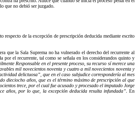
 contra ha prescrito. Aduce que cuando se inicia el proceso penal en el
 lo que no debió ser juzgado.
to respecto de la excepción de prescripción deducida mediante escrito
era que la Sala Suprema no ha vulnerado el derecho del recurrente al
a por el recurrente, tal como se señala en los considerandos quinto y
vilmente Responsable en el presente proceso, su recurso sí merece una
vables mil novecientos noventa y cuatro a mil novecientos noventa y
 actividad delictuosa”, que en el caso
subjudice
correspondería al mes
do dieciocho años, que es el término máximo de prescripción al que
hocientos trece, por el cual fue acusado y procesado el imputado Jorge
ce años, por lo que, la excepción deducida resulta infundada”.
En