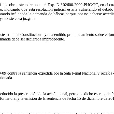
ciado sobre este extremo en el
Exp
. N.º
02600-2009-PHC/TC, en el cual e
, indicando que esta resolución judicial estaría vulnerando el debid
larando infundada la demanda de hábeas corpus por no haberse acredit
ya existe cosa juzgada.
este Tribunal Constitucional ya ha emitido pronunciamiento sobre el fond
 demanda debe ser declarada improcedente.
09 contra la sentencia expedida por la Sala Penal Nacional y recaída 
stionada.
 deducido la prescripción de la acción penal, pero que dicho escrito, de
informe oral y la emisión de la sentencia de fecha 15 de diciembre de 20