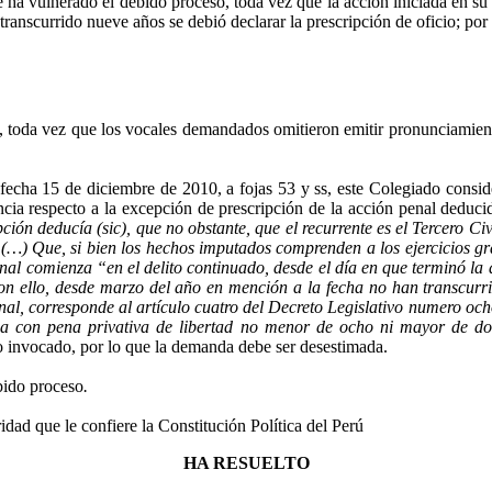
se ha vulnerado el debido proceso, toda vez que la acción iniciada en su
ranscurrido nueve años se debió declarar la prescripción de oficio; por
o, toda vez que los vocales demandados omitieron emitir pronunciamien
 fecha 15 de diciembre de 2010, a fojas 53 y
ss
, este Colegiado consid
cia respecto a la excepción de prescripción de la acción penal deducid
ción deducía (sic), que no obstante, que el recurrente es el Tercero Ci
…) Que, si bien los hechos imputados comprenden a los ejercicios gra
enal comienza “en el delito continuado, desde el día en que terminó la
n ello, desde marzo del año en mención a la fecha no han transcurri
enal, corresponde al artículo cuatro del Decreto Legislativo numero oc
ia con pena privativa de libertad no menor de ocho ni mayor de do
o invocado, por lo que la demanda debe ser desestimada.
ebido proceso
.
idad que le confiere la Constitución Política del Perú
HA RESUELTO