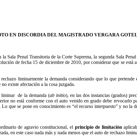
OTO EN DISCORDIA DEL MAGISTRADO VERGARA GOTEL
:
a Sala Penal Transitoria de la Corte Suprema, la segunda Sala Penal 
olución de fecha 15 de diciembre de 2010, por considerar que se está afe
a rechazo
liminarmente
la demanda considerando que lo que pretende el
no existe afectación a la cosa juzgada.
o
liminar
de la demanda (
ab initio
), en las dos instancias (grados) pre
rior no está conforme con el auto venido en grado debe revocarlo p
. Lo que se pone en conocimiento es “el recurso interpuesto” y no la d
rdinario de agravio constitucional, el
principio de limitación
aplicab
a alzada, en este caso nada más y nada menos que el auto de rechazo
limin