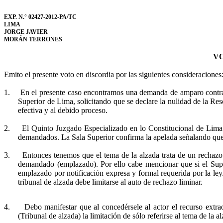
EXP. N.° 02427-2012-PA/TC
LIMA
JORGE JAVIER
MORÁN TERRONES
V
Emito el presente voto en discordia por las siguientes consideraciones
1.
En el presente caso encontramos una demanda de amparo contra l
Superior de Lima, solicitando que se declare la nulidad de la Res
efectiva y al debido proceso.
2.
El Quinto Juzgado Especializado en lo Constitucional de Lim
demandados. La Sala Superior confirma la apelada señalando que 
3.
Entonces tenemos que el tema de la alzada trata de un rechaz
demandado (emplazado). Por ello cabe mencionar que si el Supe
emplazado por notificación expresa y formal requerida por la ley
tribunal de alzada debe limitarse al auto de rechazo
liminar
.
4.
Debo manifestar que al concedérsele al actor el recurso extrao
(Tribunal de alzada) la limitación de sólo referirse al tema de l