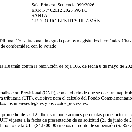
Sala Primera. Sentencia 999/2026
EXP. N.° 02612-2025-PA/TC
SANTA
GREGORIO BENITES HUAMÁN
 Tribunal Constitucional, integrada por los magistrados Hernández Chá
l de conformidad con lo votado.
es Huamán contra la resolución de foja 106, de fecha 8 de mayo de 2025
rmalización Previsional (ONP), con el objeto de que se declare inap
va tributaria (UIT), que sirve para el cálculo del Fondo Complementari
s, los intereses legales y los costos procesales.
l promedio de las 12 últimas remuneraciones percibidas por el actor en 
UIT vigente a la fecha de presentación de su solicitud (21 de junio de 
del monto de la UIT (S/ 3700.00) menos el monto de su pensión (S/ 857.