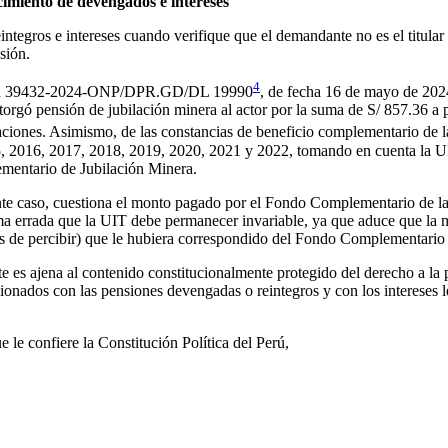
imiento de devengados e intereses
tegros e intereses cuando verifique que el demandante no es el titular
sión.
4
lución 39432-2024-ONP/DPR.GD/DL 19990
, de fecha 16 de mayo de 202
pensión de jubilación minera al actor por la suma de S/ 857.36 a part
aciones. Asimismo, de las constancias de beneficio complementario de 
5, 2016, 2017, 2018, 2019, 2020, 2021 y 2022, tomando en cuenta la UI
ementario de Jubilación Minera.
ente caso, cuestiona el monto pagado por el Fondo Complementario de la
ma errada que la UIT debe permanecer invariable, ya que aduce que la m
os de percibir) que le hubiera correspondido del Fondo Complementario
nte es ajena al contenido constitucionalmente protegido del derecho a l
cionados con las pensiones devengadas o reintegros y con los intereses l
 le confiere la Constitución Política del Perú,