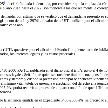
3
025
, declaró fundada la demanda, por considerar que la emplazada efec
el año 2014 hasta el 2022, son menores a los que realmente le corresp
 demanda, por estimar que se verificó que el demandante presentó su so
eglamento de la Ley 29741, el valor de la UIT a utilizar para el cálculo 
ualice cada año.
aria (UIT), que sirve para el cálculo del Fondo Complementario de Jubi
dos, los intereses legales y los costos procesales.
05430-2006-PA/TC, publicada en el diario oficial
El Peruano
el 4 de no
ereses legales. Señaló que quien se considere titular de una pensión de
tentes y siempre y cuando la pretensión principal se encuentre vinculad
l mínimo vital, tutela de urgencia o afectación del derecho a la iguald
05-PA, podrá recurrir al proceso de amparo con el fin de que el Tribu
nerados.
de la sentencia emitida en el Expediente 5430-2006-PA, se precisó lo si