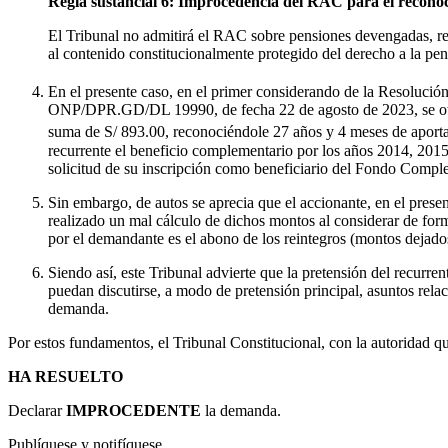
Regla sustancial 6: Improcedencia del RAC para el reconoc
El Tribunal no admitirá el RAC sobre pensiones devengadas, rein
al contenido constitucionalmente protegido del derecho a la pen
En el presente caso, en el primer considerando de la Reso
ONP/DPR.GD/DL 19990, de fecha 22 de agosto de 2023, se otorgó 
suma de S/ 893.00, reconociéndole 27 años y 4 meses de aport
recurrente el beneficio complementario por los años 2014, 201
solicitud de su inscripción como beneficiario del Fondo Compl
Sin embargo, de autos se aprecia que el accionante, en el pres
realizado un mal cálculo de dichos montos al considerar de for
por el demandante es el abono de los reintegros (montos dejad
Siendo así, este Tribunal advierte que la pretensión del recurre
puedan discutirse, a modo de pretensión principal, asuntos rela
demanda.
Por estos fundamentos, el Tribunal Constitucional, con la autoridad que
HA RESUELTO
Declarar
IMPROCEDENTE
la demanda.
Publíquese y notifíquese.