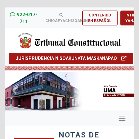
922-017-
CONTENIDO
INTIRN
711
CHIQAPYACHISQAKUNA
EN ESPAÑOL
YANAP
JURISPRUDENCIA NISQAKUNATA MASKANAPAQ
Previous
Next
NOTAS DE