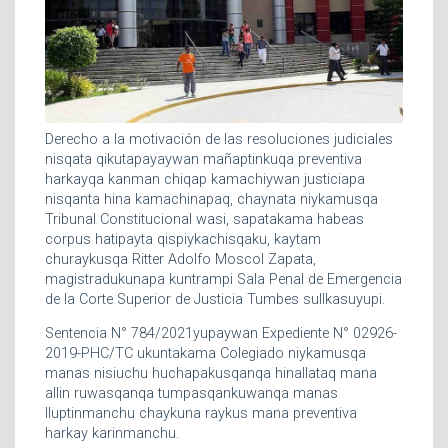
Derecho a la motivación de las resoluciones judiciales
nisqata qikutapayaywan mañaptinkuqa preventiva
harkayqa kanman chiqap kamachiywan justiciapa
nisqanta hina kamachinapaq, chaynata niykamusqa
Tribunal Constitucional wasi, sapatakama habeas
corpus hatipayta qispiykachisqaku, kaytam
churaykusqa Ritter Adolfo Moscol Zapata,
magistradukunapa kuntrampi Sala Penal de Emergencia
de la Corte Superior de Justicia Tumbes sullkasuyupi.
Sentencia N° 784/2021yupaywan Expediente N° 02926-
2019-PHC/TC ukuntakama Colegiado niykamusqa
manas nisiuchu huchapakusqanqa hinallataq mana
allin ruwasqanqa tumpasqankuwanqa manas
lluptinmanchu chaykuna raykus mana preventiva
harkay karinmanchu.