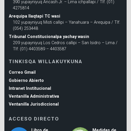
390 yupayniyuq Áncash Jr. – Lima ichpallapi / Tlf. (01)
4275814
Arequipa llaqtapi TC wasi
102 yupayniyuq Misti callipi – Yanahuara – Arequipa / Tlf.
(054) 253448
Tribunal Constitucionalpa yachay wasin
209 yupayniyuq Los Cedros callipi – San Isidro – Lima /
Tlf: (01) 4403589 – 4403587
TINKISQA WILLAKUYKUNA
Correo Gmail
Gobierno Abierto
Intranet Institucional
Ventanilla Administrativa
Ventanilla Jurisdiccional
ACCESO DIRECTO
Libro de
Medidas de