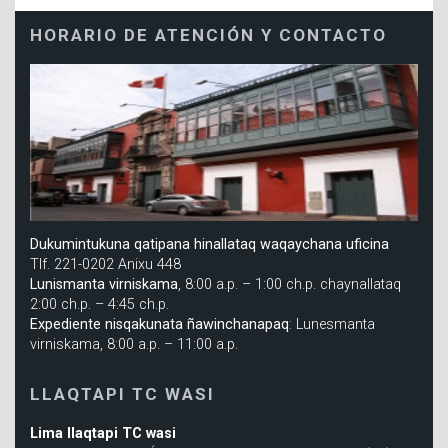
HORARIO DE ATENCIÓN Y CONTACTO
Dukumintukuna qatipana hinallataq waqaychana uficina
Tlf. 221-0202 Anixu 448
Lunismanta virniskama
, 8:00 a.p. – 1:00 ch.p. chaynallataq
2:00 ch.p. – 4:45 ch.p.
Expediente nisqakunata ñawinchanapaq
: Lunesmanta
virniskama, 8:00 a.p. – 11:00 a.p.
LLAQTAPI TC WASI
Lima llaqtapi TC wasi