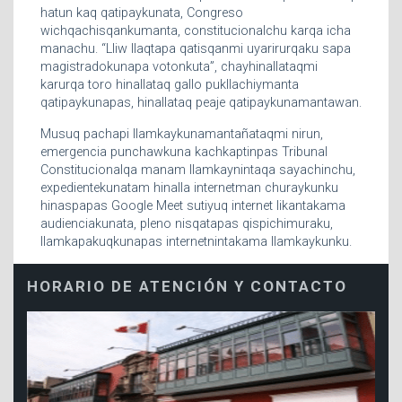
hatun kaq qatipaykunata, Congreso
wichqachisqankumanta, constitucionalchu karqa icha
manachu. “Lliw llaqtapa qatisqanmi uyarirurqaku sapa
magistradokunapa votonkuta”, chayhinallataqmi
karurqa toro hinallataq gallo pukllachiymanta
qatipaykunapas, hinallataq peaje qatipaykunamantawan.
Musuq pachapi llamkaykunamantañataqmi nirun,
emergencia punchawkuna kachkaptinpas Tribunal
Constitucionalqa manam llamkaynintaqa sayachinchu,
expedientekunatam hinalla internetman churaykunku
hinaspapas Google Meet sutiyuq internet likantakama
audienciakunata, pleno nisqatapas qispichimuraku,
llamkapakuqkunapas internetnintakama llamkaykunku.
HORARIO DE ATENCIÓN Y CONTACTO