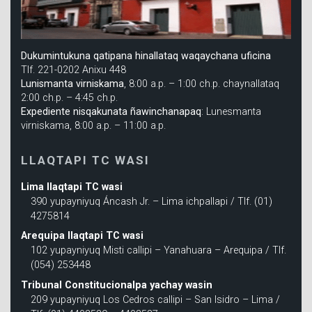
Dukumintukuna qatipana hinallataq waqaychana uficina
Tlf. 221-0202 Anixu 448
Lunismanta virniskama
, 8:00 a.p. – 1:00 ch.p. chaynallataq
2:00 ch.p. – 4:45 ch.p.
Expediente nisqakunata ñawinchanapaq
: Lunesmanta
virniskama, 8:00 a.p. – 11:00 a.p.
LLAQTAPI TC WASI
Lima llaqtapi TC wasi
390 yupayniyuq Áncash Jr. – Lima ichpallapi / Tlf. (01)
4275814
Arequipa llaqtapi TC wasi
102 yupayniyuq Misti callipi – Yanahuara – Arequipa / Tlf.
(054) 253448
Tribunal Constitucionalpa yachay wasin
209 yupayniyuq Los Cedros callipi – San Isidro – Lima /