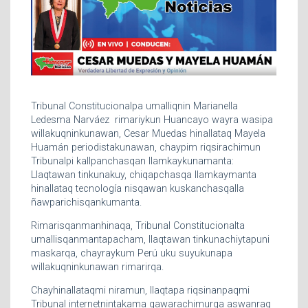
Tribunal Constitucionalpa umalliqnin Marianella
Ledesma Narváez rimariykun Huancayo wayra wasipa
willakuqninkunawan, Cesar Muedas hinallataq Mayela
Huamán periodistakunawan, chaypim riqsirachimun
Tribunalpi kallpanchasqan llamkaykunamanta:
Llaqtawan tinkunakuy, chiqapchasqa llamkaymanta
hinallataq tecnología nisqawan kuskanchasqalla
ñawparichisqankumanta.
Rimarisqanmanhinaqa, Tribunal Constitucionalta
umallisqanmantapacham, llaqtawan tinkunachiytapuni
maskarqa, chayraykum Perú uku suyukunapa
willakuqninkunawan rimarirqa.
Chayhinallataqmi niramun, llaqtapa riqsinanpaqmi
Tribunal internetnintakama qawarachimurqa aswanraq