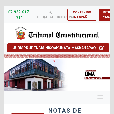
922-017-
CONTENIDO
INTIRN
711
CHIQAPYACHISQAKUNA
EN ESPAÑOL
YANAP
JURISPRUDENCIA NISQAKUNATA MASKANAPAQ
Previous
Next
NOTAS DE