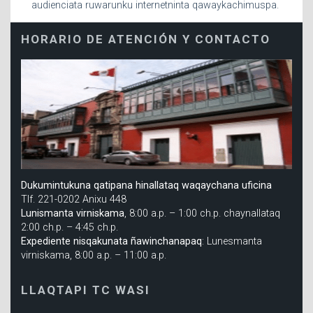
audienciata ruwarunku internetninta qawaykachimuspa.
HORARIO DE ATENCIÓN Y CONTACTO
Dukumintukuna qatipana hinallataq waqaychana uficina
Tlf. 221-0202 Anixu 448
Lunismanta virniskama
, 8:00 a.p. – 1:00 ch.p. chaynallataq
2:00 ch.p. – 4:45 ch.p.
Expediente nisqakunata ñawinchanapaq
: Lunesmanta
virniskama, 8:00 a.p. – 11:00 a.p.
LLAQTAPI TC WASI