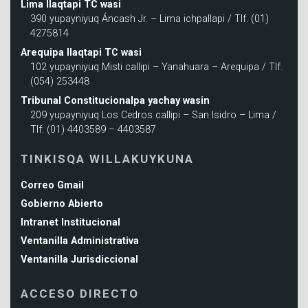
Lima llaqtapi TC wasi
390 yupayniyuq Áncash Jr. – Lima ichpallapi / Tlf. (01)
4275814
Arequipa llaqtapi TC wasi
102 yupayniyuq Misti callipi – Yanahuara – Arequipa / Tlf.
(054) 253448
Tribunal Constitucionalpa yachay wasin
209 yupayniyuq Los Cedros callipi – San Isidro – Lima /
Tlf: (01) 4403589 – 4403587
TINKISQA WILLAKUYKUNA
Correo Gmail
Gobierno Abierto
Intranet Institucional
Ventanilla Administrativa
Ventanilla Jurisdiccional
ACCESO DIRECTO