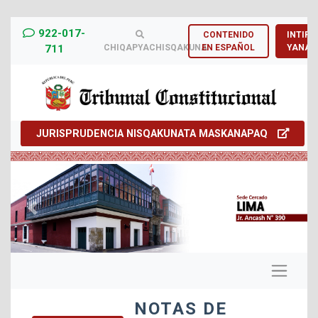
922-017-
CONTENIDO
INTIRN
711
CHIQAPYACHISQAKUNA
EN ESPAÑOL
YANAP
JURISPRUDENCIA NISQAKUNATA MASKANAPAQ
Previous
Next
NOTAS DE