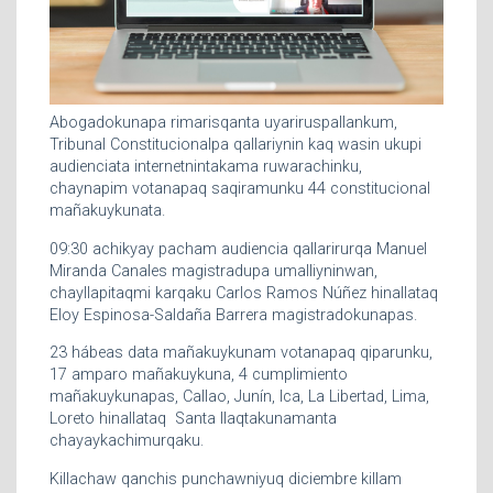
Abogadokunapa rimarisqanta uyariruspallankum,
Tribunal Constitucionalpa qallariynin kaq wasin ukupi
audienciata internetnintakama ruwarachinku,
chaynapim votanapaq saqiramunku 44 constitucional
mañakuykunata.
09:30 achikyay pacham audiencia qallarirurqa Manuel
Miranda Canales magistradupa umalliyninwan,
chayllapitaqmi karqaku Carlos Ramos Núñez hinallataq
Eloy Espinosa-Saldaña Barrera magistradokunapas.
23 hábeas data mañakuykunam votanapaq qiparunku,
17 amparo mañakuykuna, 4 cumplimiento
mañakuykunapas, Callao, Junín, Ica, La Libertad, Lima,
Loreto hinallataq Santa llaqtakunamanta
chayaykachimurqaku.
Killachaw qanchis punchawniyuq diciembre killam