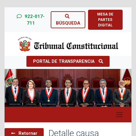
MESA DE
922-017-
PARTES
711
BÚSQUEDA
DIGITAL
PORTAL DE TRANSPARENCIA
Previous
Next
Detalle causa
Retornar