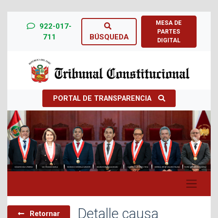
MESA DE
922-017-
PARTES
711
BÚSQUEDA
DIGITAL
PORTAL DE TRANSPARENCIA
Previous
Next
Detalle causa
Retornar