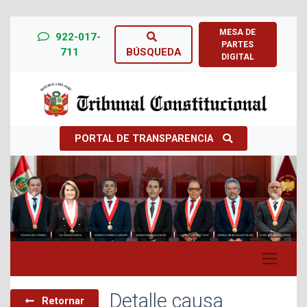
MESA DE
922-017-
PARTES
711
BÚSQUEDA
DIGITAL
PORTAL DE TRANSPARENCIA
Previous
Next
Detalle causa
Retornar