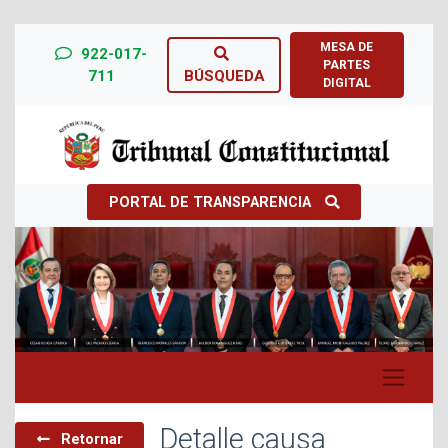
MESA DE
922-017-
PARTES
711
BÚSQUEDA
DIGITAL
PORTAL DE TRANSPARENCIA
Previous
Next
Detalle causa
Retornar