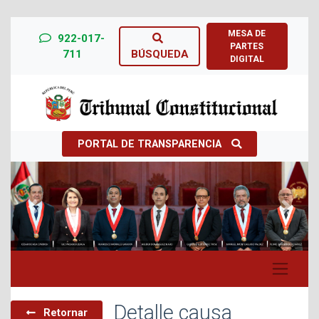
MESA DE
922-017-
PARTES
711
BÚSQUEDA
DIGITAL
PORTAL DE TRANSPARENCIA
Previous
Next
Detalle causa
Retornar