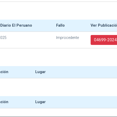
 Diario El Peruano
Fallo
Ver Publicaci
2025
Improcedente
04699-2024
ación
Lugar
ación
Lugar