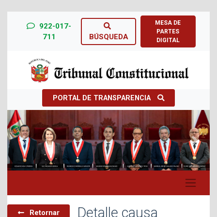
MESA DE
922-017-
PARTES
711
BÚSQUEDA
DIGITAL
PORTAL DE TRANSPARENCIA
Previous
Next
Detalle causa
Retornar