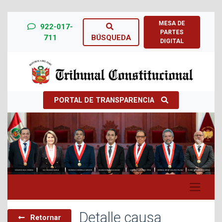
MESA DE
922-017-
PARTES
711
BÚSQUEDA
DIGITAL
PORTAL DE TRANSPARENCIA
Previous
Next
Detalle causa
Retornar