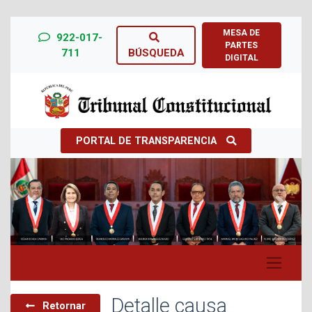
MESA DE
922-017-
PARTES
711
BÚSQUEDA
DIGITAL
PORTAL DE TRANSPARENCIA
Previous
Next
Detalle causa
Retornar