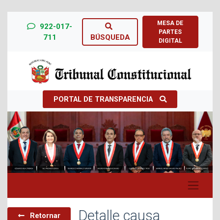
MESA DE
922-017-
PARTES
711
BÚSQUEDA
DIGITAL
PORTAL DE TRANSPARENCIA
Previous
Next
Detalle causa
Retornar