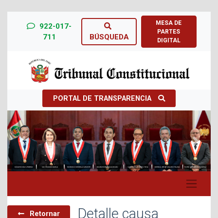
MESA DE
922-017-
PARTES
711
BÚSQUEDA
DIGITAL
PORTAL DE TRANSPARENCIA
Previous
Next
Detalle causa
Retornar