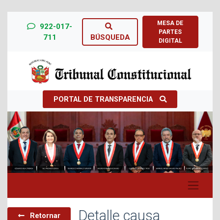
MESA DE
922-017-
PARTES
711
BÚSQUEDA
DIGITAL
PORTAL DE TRANSPARENCIA
Previous
Next
Detalle causa
Retornar