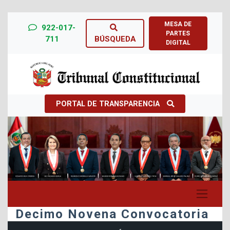
MESA DE
922-017-
PARTES
711
BÚSQUEDA
DIGITAL
PORTAL DE TRANSPARENCIA
Previous
Next
Decimo Novena Convocatoria