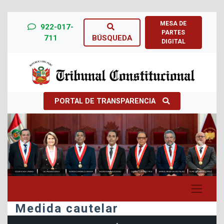
MESA DE
922-017-
PARTES
711
BÚSQUEDA
DIGITAL
PORTAL DE TRANSPARENCIA
Previous
Next
Medida cautelar