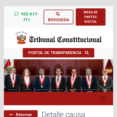
MESA DE
922-017-
PARTES
711
BÚSQUEDA
DIGITAL
PORTAL DE TRANSPARENCIA
Previous
Next
Detalle causa
Retornar