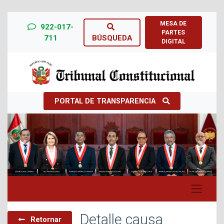
MESA DE
922-017-
PARTES
711
BÚSQUEDA
DIGITAL
PORTAL DE TRANSPARENCIA
Previous
Next
Detalle causa
Retornar