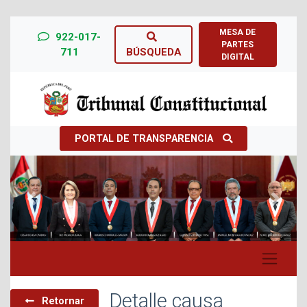
MESA DE
922-017-
PARTES
711
BÚSQUEDA
DIGITAL
PORTAL DE TRANSPARENCIA
Previous
Next
Detalle causa
Retornar