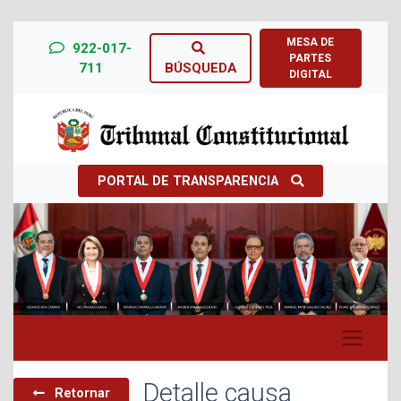
MESA DE
922-017-
PARTES
711
BÚSQUEDA
DIGITAL
PORTAL DE TRANSPARENCIA
Previous
Next
Detalle causa
Retornar