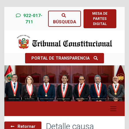
MESA DE
922-017-
PARTES
711
BÚSQUEDA
DIGITAL
PORTAL DE TRANSPARENCIA
Previous
Next
Detalle causa
Retornar