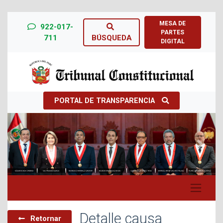
MESA DE
922-017-
PARTES
711
BÚSQUEDA
DIGITAL
PORTAL DE TRANSPARENCIA
Previous
Next
Detalle causa
Retornar