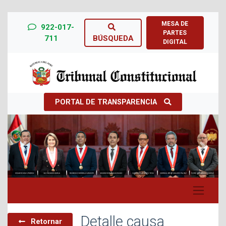
MESA DE
922-017-
PARTES
711
BÚSQUEDA
DIGITAL
PORTAL DE TRANSPARENCIA
Previous
Next
Detalle causa
Retornar