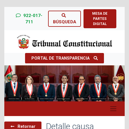
MESA DE
922-017-
PARTES
711
BÚSQUEDA
DIGITAL
PORTAL DE TRANSPARENCIA
Previous
Next
Detalle causa
Retornar