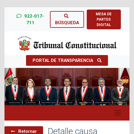
MESA DE
922-017-
PARTES
711
BÚSQUEDA
DIGITAL
PORTAL DE TRANSPARENCIA
Previous
Next
Detalle causa
Retornar