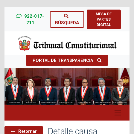
MESA DE
922-017-
PARTES
711
BÚSQUEDA
DIGITAL
PORTAL DE TRANSPARENCIA
Previous
Next
Detalle causa
Retornar