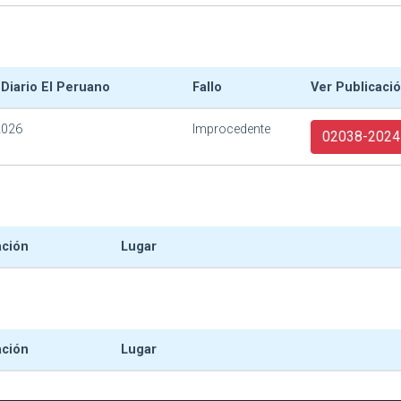
 Diario El Peruano
Fallo
Ver Publicaci
2026
Improcedente
02038-2024
ación
Lugar
ación
Lugar