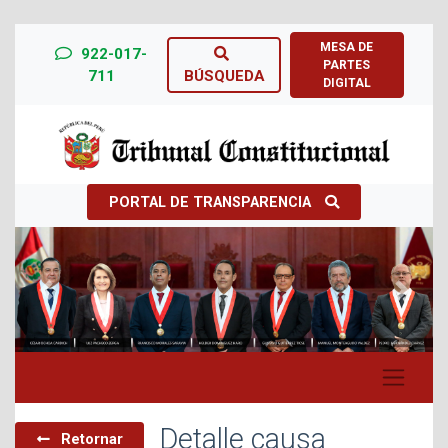
MESA DE
922-017-
PARTES
711
BÚSQUEDA
DIGITAL
PORTAL DE TRANSPARENCIA
Previous
Next
Detalle causa
Retornar