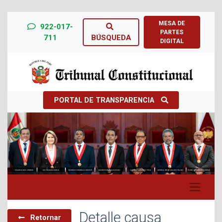
MESA DE
922-017-
PARTES
711
BÚSQUEDA
DIGITAL
PORTAL DE TRANSPARENCIA
Previous
Next
Detalle causa
Retornar