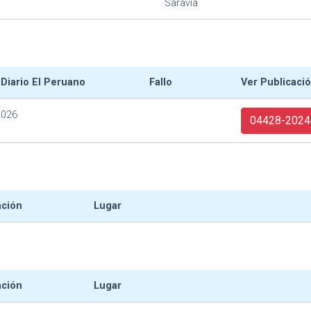
Saravia
 Diario El Peruano
Fallo
Ver Publicaci
2026
04428-2024
ación
Lugar
ación
Lugar