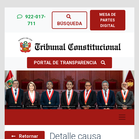
MESA DE
922-017-
PARTES
711
BÚSQUEDA
DIGITAL
PORTAL DE TRANSPARENCIA
Previous
Next
Detalle causa
Retornar