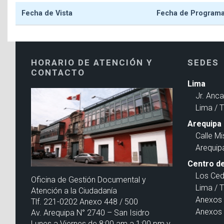
Fecha de Vista
Fecha de Program
HORARIO DE ATENCIÓN Y
SEDES
CONTACTO
Lima
Jr. Anc
Lima / 
Arequipa
Calle Mi
Arequip
Centro de
Los Ced
Oficina de Gestión Documental y
Lima / 
Atención a la Ciudadanía
Anexos 
Tlf. 221-0202 Anexo 448 / 500
Anexos 
Av. Arequipa N° 2740 – San Isidro
Lunes a Viernes de 8:00 am a 1:00 pm y