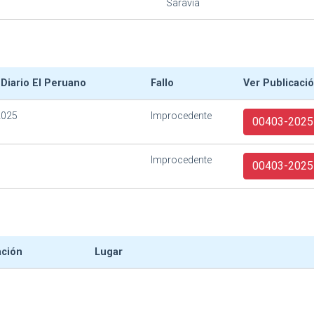
Saravia
 Diario El Peruano
Fallo
Ver Publicaci
2025
Improcedente
00403-2025
Improcedente
00403-2025-
ación
Lugar