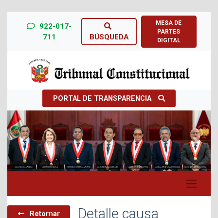
MESA DE
922-017-
PARTES
711
BÚSQUEDA
DIGITAL
PORTAL DE TRANSPARENCIA
Previous
Next
Detalle causa
Retornar