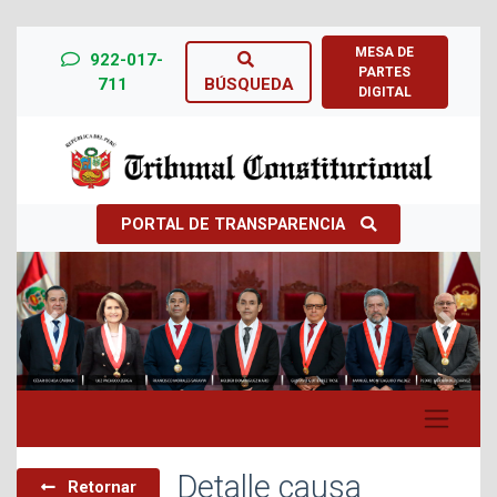
MESA DE
922-017-
PARTES
711
BÚSQUEDA
DIGITAL
PORTAL DE TRANSPARENCIA
Previous
Next
Detalle causa
Retornar