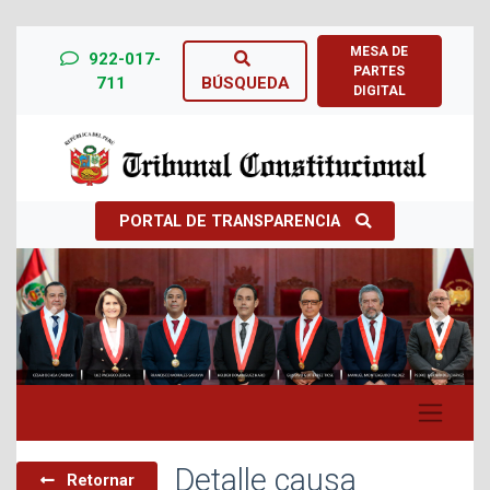
MESA DE
922-017-
PARTES
711
BÚSQUEDA
DIGITAL
PORTAL DE TRANSPARENCIA
Previous
Next
Detalle causa
Retornar