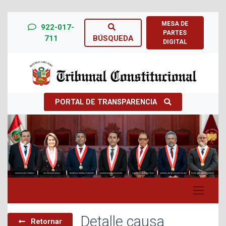
MESA DE
922-017-
PARTES
711
BÚSQUEDA
DIGITAL
PORTAL DE TRANSPARENCIA
Previous
Next
Detalle causa
Retornar