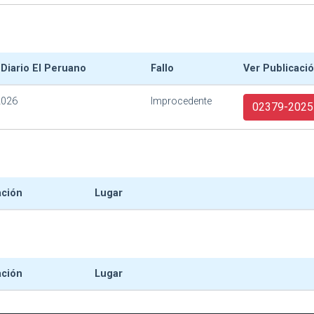
 Diario El Peruano
Fallo
Ver Publicaci
2026
Improcedente
02379-2025
ación
Lugar
ación
Lugar