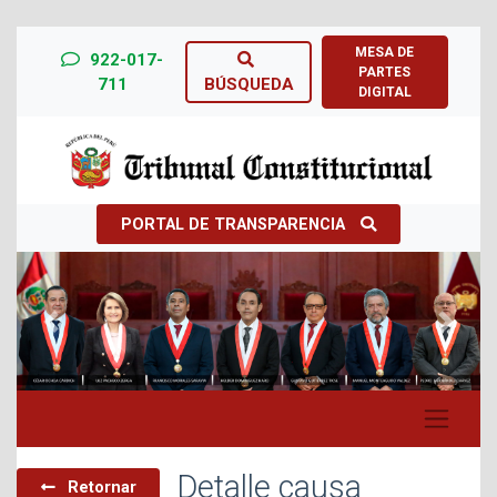
MESA DE
922-017-
PARTES
711
BÚSQUEDA
DIGITAL
PORTAL DE TRANSPARENCIA
Previous
Next
Detalle causa
Retornar