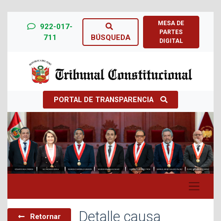
MESA DE
922-017-
PARTES
711
BÚSQUEDA
DIGITAL
PORTAL DE TRANSPARENCIA
Previous
Next
Detalle causa
Retornar