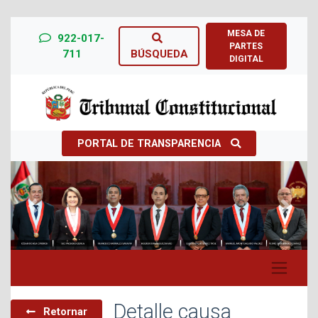
MESA DE
922-017-
PARTES
711
BÚSQUEDA
DIGITAL
PORTAL DE TRANSPARENCIA
Previous
Next
Detalle causa
Retornar