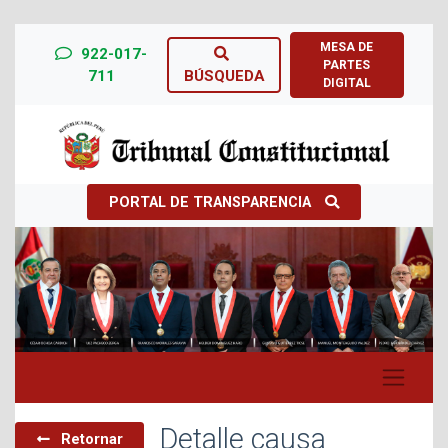
MESA DE
922-017-
PARTES
711
BÚSQUEDA
DIGITAL
PORTAL DE TRANSPARENCIA
Previous
Next
Detalle causa
Retornar