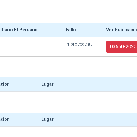
 Diario El Peruano
Fallo
Ver Publicaci
Improcedente
03650-2025
ación
Lugar
ación
Lugar