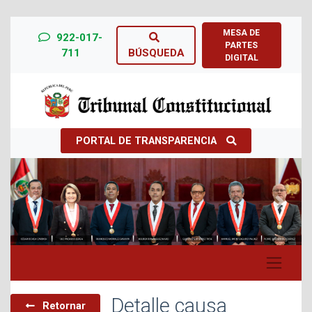
MESA DE
922-017-
PARTES
711
BÚSQUEDA
DIGITAL
PORTAL DE TRANSPARENCIA
Previous
Next
Detalle causa
Retornar