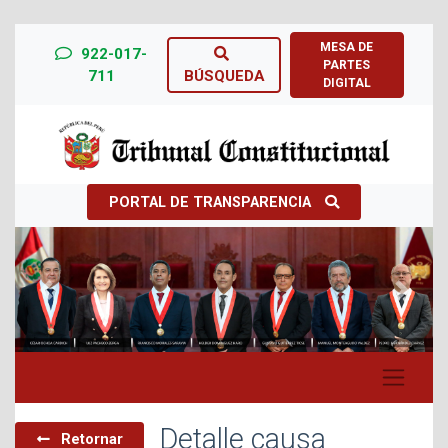
MESA DE
922-017-
PARTES
711
BÚSQUEDA
DIGITAL
PORTAL DE TRANSPARENCIA
Previous
Next
Detalle causa
Retornar