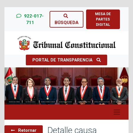
MESA DE
922-017-
PARTES
711
BÚSQUEDA
DIGITAL
PORTAL DE TRANSPARENCIA
Previous
Next
Detalle causa
Retornar