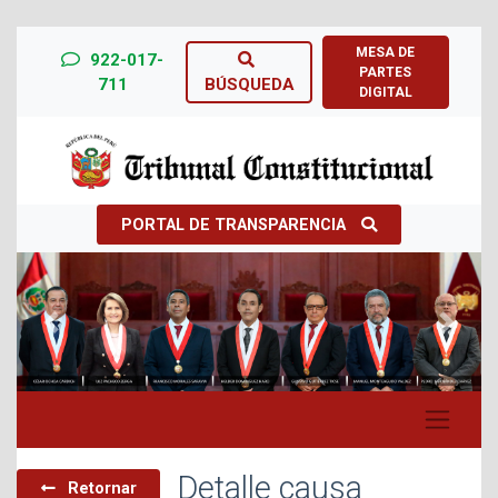
MESA DE
922-017-
PARTES
711
BÚSQUEDA
DIGITAL
PORTAL DE TRANSPARENCIA
Previous
Next
Detalle causa
Retornar